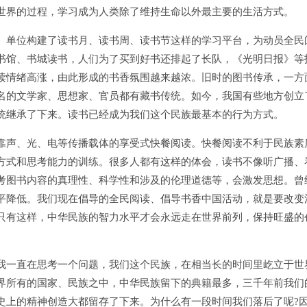
世界的过程，学习成为人类除了维持生命以外最主要的生活方式。
单位构建了读书月、读书周、读书节这样的学习平台，为动员全民
书馆、书城读书，人们为了买到好书还排起了长队，《光明日报》等
读情绪高涨，由此形成的书香氛围越来越浓。旧时的图书传承，一方
名的文学家、思想家、官员都有藏书传统。如今，我国有些地方创立
统继承了下来。读书已经成为我们这个民族最基本的行为方式。
声、光、电等传播载体的享受式快餐阅读。快餐阅读不利于民族素
方式和思考能力的训练。很多人都有这样的体会，读书不像听广播、
考图书内容的真理性、科学性和涉及的伦理道德等，会激发思想。曾
平降低。我们现在倡导的全民阅读、倡导书香中国活动，就是要改变
只有这样，中华民族的智力水平才会永远走在世界前列，保持旺盛的
一直在思考一个问题，我们这个民族，在相当长的时间里屹立于世
界所有的国家、民族之中，中华民族留下的典籍最多，三千年前我们
史上的精神创造大都留存了下来。为什么有一段时间我们落后了呢?