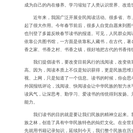
成为自己的内在修养。学习缩短了人类认识世界、改造
近年来，我国广泛开展全民阅读活动。很多省、市、
起了很大作用。今年春节前后，很多人自觉自愿来到图
也刊登了多篇反映春节读书的报道。可见，人民群众阅
依靠公共图书馆，一方面是依靠私人藏书，在古代，著
香之家、书香之村、书香之镇，很好地把古代的书香传
我们提倡读书，要改变目前风行的浅阅读，改变依靠
高。因为，阅读本质上不仅是知识获得，更是民族思维
视、上网，只是知道了一个信息。读书的时候，你会思
外国报纸评论，浅阅读、快阅读会让中华民族的智力水
读风气，让深思考、勤学习、爱读书的传统得到发扬。
能力。
我们读书的目的就是要让我们民族的精神立起来。我
族之林，创造了具有中华民族特色的灿烂文化。在全世
先就用书籍记录知识，延续到今天，我们整个民族在历