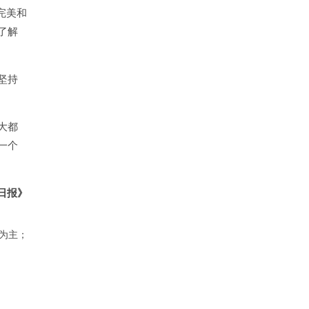
完美和
了解
坚持
大都
一个
日
报》
为主；