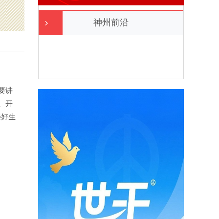
神州前沿
要讲
、开
美好生