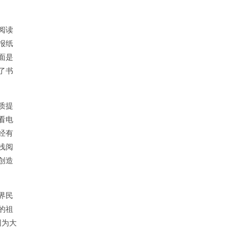
阅读
报纸
面是
了书
质提
看电
经有
浅阅
创造
界民
的祖
因为大