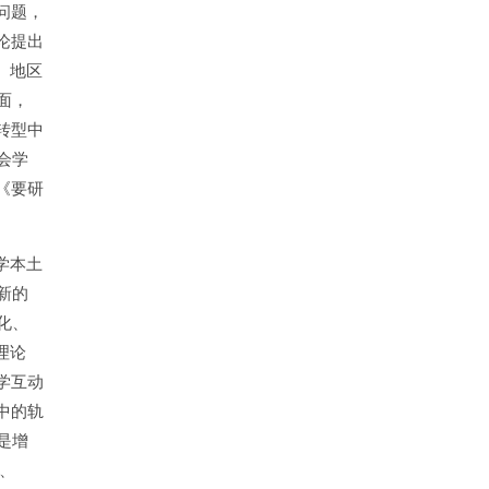
问题，
论提出
、地区
面，
转型中
会学
《要研
学本土
新的
化、
理论
学互动
中的轨
是增
、