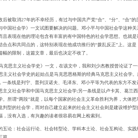
。
取消27年的不幸经历，有过与中国共产党“合”、“分”、“合”的
与中国社会学》一文试图要解决的问题。邓小平与中国社会学这种关
而且表现在他的理论包含有丰富的有中国特色的社会学思想。也就是
结合点和共同点的，这特别表现在他成功推行的“拨乱反正”上。这是
篇幅的限制，这篇文章，最后也决定不收了。
马克思主义社会学史》一文，在该文中，我和刘少杰教授曾论证了一
马克思主义社会学史的起始点是马克思恩格斯的经典马克思主义社会学。
展，一条线是列宁、普列汉诺夫、毛泽东、邓小平等为代表的东方不发
思主义社会学和中国马克思主义社会学;另一条线是以卢卡其、葛兰
学。所谓“两段”就是，以每个国家的社会主义革命胜利为界，大体把
批判型的社会学，而对自己建立起来的社会主义社会则是建设维护型
幅，没有入选，有兴趣的读者很容易在网上检索到。
的五论：社会运行论、社会转型论、学科本土论、社会互构论、实践
三篇。