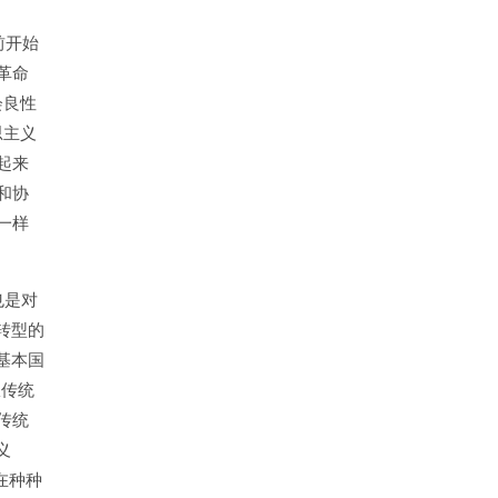
前开始
革命
会良性
思主义
起来
和协
一样
也是对
转型的
基本国
从传统
传统
义
在种种