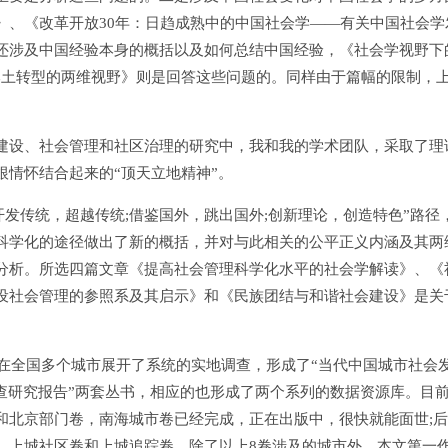
》、《改革开放30年：日趋成熟中的中国社会学——有关中国社会学
还涉及中国经验本身的概括以及如何总结中国经验，《社会学视野下
本土转型的两维视野》则是回答这些问题的。同样由于篇幅的限制，
建设、社会管理和社区治理的研究中，我和我的学术团队，采取了理
情怀结合起来的“顶天立地精神”。
发传统，超越传统;借鉴国外，跳出国外;创新理论，创造特色”路径
科学化的途径做出了新的概括，并对与此相关的公平正义内涵及其两
分析。所选四篇文章《提高社会管理科学化水平的社会学解读》、《
设社会管理的参照系及其启示》和《民族团结与和谐社会建设》是关
在全国多个城市展开了系统的实地调查，形成了“当代中国城市社会
查研究报告”两套丛书，相应的也形成了两个系列的数据资源库。目
和北京部门卷，南海城市卷已经完成，正在出版中，很快就能面世;
、上城社区卷和上城追踪卷。除了以上8卷涉及的城市外，本文第一