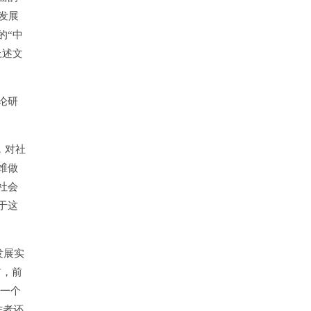
发展
的“中
上述文
论研
，对社
维做
社会
于这
发展实
前，前
后一个
作者还