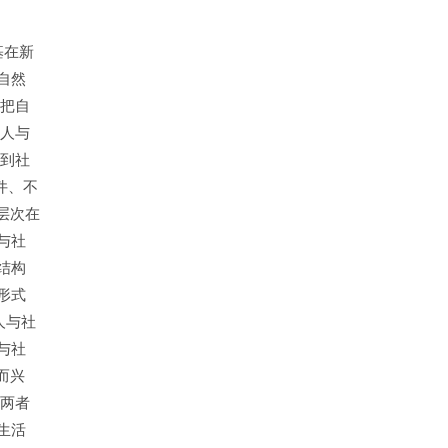
基在新
自然
并把自
个人与
验到社
件、不
层次在
与社
结构
形式
人与社
与社
而兴
，两者
生活