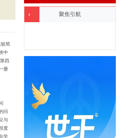
聚焦引航
比较简
映中
和第四
够一册
问
的问
义与
程度
会学