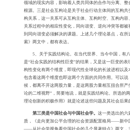
领域的现实内容，影响着人类共同体的合作与分离、整
根源。三是社会互构论是关于社会行动主体间的互构共
构关系，这一关系可从互构主体、互构时空、互构内容
关系过程中的相应性变化，同向谐变、逆向冲突等都被
到同向谐变必须解决的课题。上述几个理论基点，在所
索》两文中，都有表达。
5、关于实践结构论。在当代世界、当今中国，有八
是“社会实践的结构性巨变”的结果，又是这一巨变的
构性变化有两个维度，即现代性全球化的长波进程以及
包含着这两个维度也即这两个方面的共同作用。可以说
候，都离不开这两股力量，是这两股力量相互扭合所产
论的二维视野”，简要地说，就是实践结构论。所选的
理论创新的积极作用》就是论述这些问题及其社会后果
第三类是中国社会与中国社会学。
这一类选出的六
质，《走向更加公平合理的社会资源配置格局——新中国
——从社会学视角看中国社会的几个显著特点》两文，