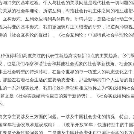
合与冲突的基本过程。个人与社会的关系问题是现代社会一切问题的
变关系的社会学理论。所谓互构，即指社会行动主体之间的相互建塑
、互构形式、互构效应得到具体阐释。所谓共变，是指社会行动主体
视为共变的基本形式。我们更强调对正向谐变的研究，把逆向冲突视
选的《社会互构论的提出》、《社会互构论：中国特色社会学理论的
种值得我们高度关注的代表性新趋势或有新特点的主要趋势。它们
表现，也是我们考察和谐社会和其他社会现象的社会学新视角。社会实
本土社会转型的特殊脉动。在当今世界的每一项重大的动态变化之中
，那些左右着社会生活的重要动态变化，那些影响我们个人生活的复
生的一系列现实效果。我们把这种新视角相应地称之为“实践结构社
两篇文章《社会实践结构性巨变的若干新趋势》、《社会实践结构性
的。
篇文章主要涉及三方面的问题。一涉及中国社会变化的情况、特点、
60年社会发展和建设成就》、《改革开放30年：快速转型中的中国
主要是分析这些问题的。二是涉及中国社会变化对中国社会学的多方