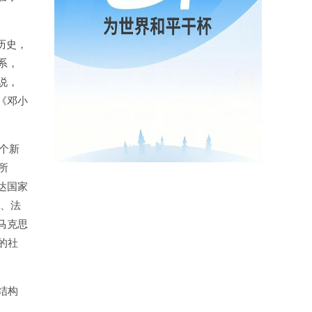
历史，
系，
说，
《邓小
个新
所
达国家
西、法
马克思
的社
结构