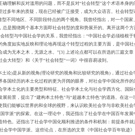
正确理解和反对滥用的问题，而不是反对“社会转型”这个术语本身的
，经过多年来的质疑，现在已经被广泛接受，成为大众语言。社会转型
会转型不同地区、不同阶段特点的两个视角。我曾经指出，对一个国家
，总是围绕两个基本方面即社会转型的度和势展开的。离开这两个方
于社会转型与中国社会学的关系，我曾经指出：“中国社会学必须植根于
的角度如实地反映和理论地再现这个转型过程的主要方面，是中国社
成为无本之木，无源之水。”[3] 上述论点都可以在所选的三篇文章
社会大转型》和《关于“社会转型”一词》中很容易读到。
土论)是从新的视角(理论研究的视角和比较研究的视角)，通过社会
界各国经历的本土化过程的更为开阔的眼界，对社会学中国化所作的
会学本土化的主要类型和特征、社会学本土化与社会学西方化、国际
展前景，提出了“建构本土特色”与“超越本土特色”的道路。在这一
便使我们能够以世界的和全球的视野，来认识欧美社会学与非欧美社会
中国学派”的探索。在这一理论中，我还指出了社会学在中国百年发展
造特色。还指出了社会学中国化顺利推进的条件和机制：前提条件就
的社会学中国学派。这些论点，在所选的文章《中国社会学百年轨迹》