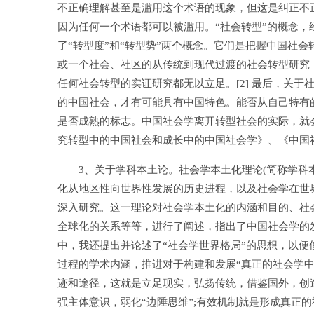
不正确理解甚至是滥用这个术语的现象，但这是纠正不
因为任何一个术语都可以被滥用。“社会转型”的概念
了“转型度”和“转型势”两个概念。它们是把握中国社
或一个社会、社区的从传统到现代过渡的社会转型研究
任何社会转型的实证研究都无以立足。[2] 最后，关
的中国社会，才有可能具有中国特色。能否从自己特有
是否成熟的标志。中国社会学离开转型社会的实际，就会
究转型中的中国社会和成长中的中国社会学》、《中国
3、关于学科本土论。社会学本土化理论(简称学科本
化从地区性向世界性发展的历史进程，以及社会学在世
深入研究。这一理论对社会学本土化的内涵和目的、社
全球化的关系等等，进行了阐述，指出了中国社会学的发
中，我还提出并论述了“社会学世界格局”的思想，以
过程的学术内涵，推进对于构建和发展“真正的社会学
迹和途径，这就是立足现实，弘扬传统，借鉴国外，创
强主体意识，弱化“边陲思维”;有效机制就是形成真正