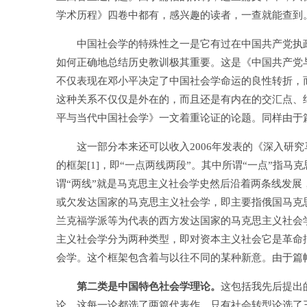
学术历程》四卷中都有，感兴趣的读者，一查就能查到
中国社会学的特殊性之一是它有过在中国共产党执政后被
如何正确地总结历史教训极其重要。这是《中国共产党
不仅表现在邓小平决定了中国社会学命运的良性转折，
这种关系不仅仅是外在的，而且还是有内在的交汇点、
平与当代中国社会学》一文着重论证的论题。同样由于
这一部分本来还可以收入2006年发表的《深入研究
的框架[1]，即“一点两线两段”。其中所谓“一点”指
谓“两线”就是马克思主义社会学史然后沿着两条线发
或欠发达国家的马克思主义社会学，即主要指俄国马克
兰克福学派等为代表的西方发达国家的马克思主义社会
主义社会学分为两种类型，即对资本主义社会它是革命
会学。这个框架包含着与以往不同的某种新意。由于篇
第二类是中国特色社会学理论。
这包括我先后提出
论。这每一论都选了两篇代表作，只有社会转型论选了