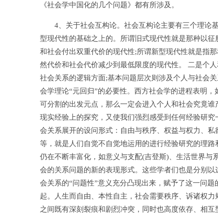
《社会学中国化的几个问题》都有所涉及。
4、关于社会互构论。社会互构论主要有三个理论基
型现代性的基础之上的。所谓旧式现代性就是那种以征
和社会付出双重代价的现代性;所谓新型现代性就是指
然代价和社会代价减少到最低限度的现代性。 二是个
社会关系的逻辑方面;基本问题层次则涉及个人与社会
会学理论“元回归”的必要性。西方社会学的进程表明，
可分割的出发元点，那么一定会进入个人和社会究竟谁
现实经验上的探究，又使我们强烈感受到任何经验研究
会关系展开的设问形式：自由与秩序、权益与权力、私
等，就是人们自觉不自觉地运用的进行经验研究的理路
仍在不断丰富化，如意义与支配(吉登斯)、生活世界与系
会的关系问题的新的表现形式。这些学者们也是分别以
会关系的“问题性”意义充分凸现出来，赋予了这一问
起。人生而自由、本性自主，社会需要秩序、诉诸权力
之间既有深刻裂痕和剧烈冲突，同时也高度依存、相互