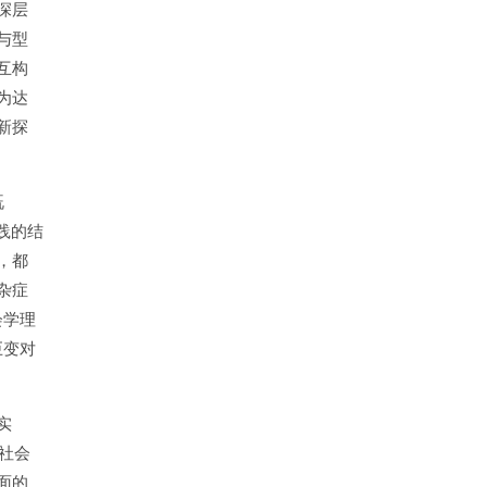
深层
与型
互构
为达
新探
既
践的结
，都
杂症
会学理
巨变对
实
社会
面的