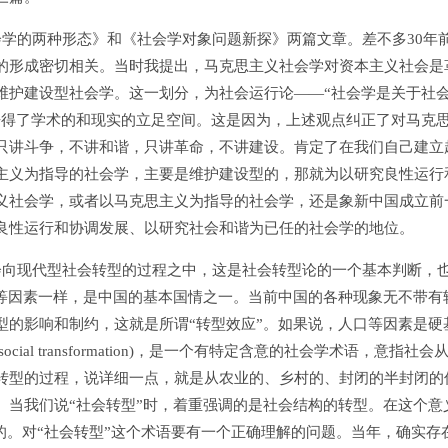
的两种形态》和《社会学对象问题新探》两篇文章。差不多30年
的形成密切相关。当时我提出，马克思主义社会学对资本主义社会是
维护建设型社会学。这一划分，为社会运行论——“社会学是关于社
争得了学术的和现实的立足空间。这是因为，上述观点纠正了对马克
只讲斗争，不讲和谐，只讲革命，不讲建设。肯定了在我们自己建立
主义为指导的社会学，主要是维护建设型的，那就为以研究良性运行
义社会学，或者以马克思主义为指导的社会学，还是象新中国成立前
良性运行和协调发展、以研究社会和谐为已任的社会学的地位。
向现代型社会转型的过程之中，这是社会转型论的一个基本判断，
口等因素一样，是中国的基本国情之一。当前中国的各种现象无不带有
型的影响和制约，这就是所谓“转型效应”。如果说，人口等因素是硬
al transformation)，是一个有特定含意的社会学术语，意指社会
转型的过程，说详细一点，就是从农业的、乡村的、封闭的半封闭的
。当我们说“社会转型”时，着重强调的是社会结构的转型。在这个意
义的。对“社会转型”这个术语要有一个正确理解的问题。当年，确实存