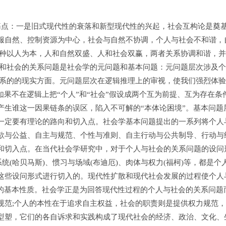
点：一是旧式现代性的衰落和新型现代性的兴起，社会互构论是奠
服自然、控制资源为中心，社会与自然不协调，个人与社会不和谐，
那种以人为本，人和自然双盛、人和社会双赢，两者关系协调和谐，
人和社会的关系问题是社会学的元问题和基本问题：元问题层次涉及
关系的的现实方面。元问题层次在逻辑推理上的审视，使我们强烈体
如果不在逻辑上把“个人”和“社会”假设成两个互为前提、互为存在条
产生谁这一因果链条的误区，陷入不可解的“本体论困境”。基本问题
一定要有理论的路向和切入点。社会学基本问题提出的一系列将个人
欲与公益、自主与规范、个性与准则、自主行动与公共制导、行动与
和切入点。在当代社会学研究中，对于个人与社会的关系问题的设问
统(哈贝马斯)、惯习与场域(布迪厄)、肉体与权力(福柯)等，都是个
这些设问形式进行切入的。现代性扩散和现代社会发展的过程使个人
题的基本性质。社会学正是为回答现代性过程的个人与社会的关系问题
规范;个人的本性在于追求自主权益，社会的职责则是提供权力规范
型塑，它们的各自诉求和实践构成了现代社会的经济、政治、文化、