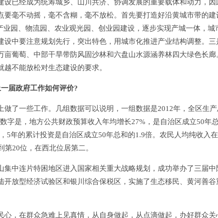
设已经成为统筹城乡、山川共济、协调发展的重要载体和动力，因
点要毫不动摇，毫不含糊，毫不放松。首先要打造好沿黄城市带的建
、产业园、物流园、农业观光园、创业园建设，逐步实现产城一体，城
建设中要注意规划先行，突出特色，用城市化推进产业结构调整。三
万亩葡萄、中部干旱带防风固沙林和六盘山水源涵养林四大绿色长廊
就越不能放松对生态建设的要求。
一届政府工作如何评价?
了一些工作。几组数据可以说明，一组数据是2012年，全区生产
第二组数字是，地方公共财政预算收入年均增长27%，是自治区成立50年
5%，5年的累计投资是自治区成立50年总和的1.9倍。农民人均纯收入
到第20位，在西北位居第二。
集中连片特困地区进入国家相关重大战略规划，成功举办了三届中
陆开放型经济试验区和银川综合保税区，实施了生态移民、黄河善谷
心，在群众急难上见真情，从自身做起，从点滴做起，办好群众关