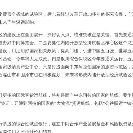
覆盖全省域的试验区，标志着经过改革开放30多年的探索实践，宁
未来产生深远影响。
的建设正在全面展开，抓好切入点、瞄准突破点是关键。首先要通
准办好中阿博览会。二是要抓住内陆开放型经济试验区核心区这个龙
建设，用足用好国家相关政策，提高门槛，引进中国五百强、世界五
的基础，今年将大见成效。四是银川综合保税区今年要通关运行。五
国家级清真产业中心。六是打造面向中东阿拉伯国家的旅游示范区，
石嘴山市和固原市也在积极谋划，未来将形成内陆开放型经济试验区
更多的国际客货运航线，特别是面向中东阿拉伯国家的航线。要争
签证，开通到阿拉伯国家的“大物流”货运航线，包括“公铁联运”“铁
参股的综合性试点银行，建立中阿合作产业发展基金和风险投资基
贸易使用人民币计价和结算。