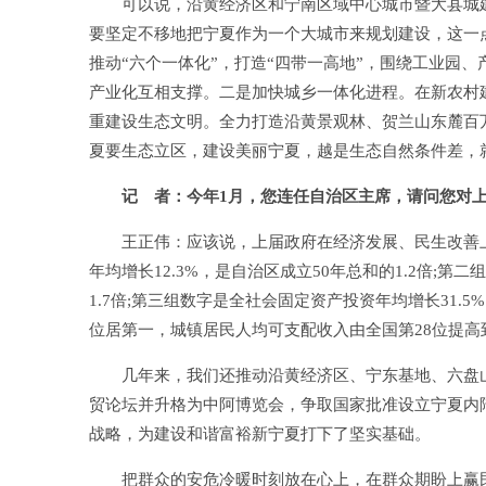
可以说，沿黄经济区和宁南区域中心城市暨大县城建
要坚定不移地把宁夏作为一个大城市来规划建设，这一
推动“六个一体化”，打造“四带一高地”，围绕工业园
产业化互相支撑。二是加快城乡一体化进程。在新农村
重建设生态文明。全力打造沿黄景观林、贺兰山东麓百
夏要生态立区，建设美丽宁夏，越是生态自然条件差，
记 者：今年1月，您连任自治区主席，请问您对上
王正伟：应该说，上届政府在经济发展、民生改善上做
年均增长12.3%，是自治区成立50年总和的1.2倍;
1.7倍;第三组数字是全社会固定资产投资年均增长31.
位居第一，城镇居民人均可支配收入由全国第28位提高
几年来，我们还推动沿黄经济区、宁东基地、六盘山
贸论坛并升格为中阿博览会，争取国家批准设立宁夏内
战略，为建设和谐富裕新宁夏打下了坚实基础。
把群众的安危冷暖时刻放在心上，在群众期盼上赢民