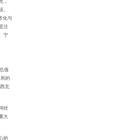
此，
设。
市化与
是注
。宁
总值
总和的
在西北
阿经
重大
心的