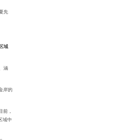
夏先
区域
、涵
金岸的
目前，
区域中