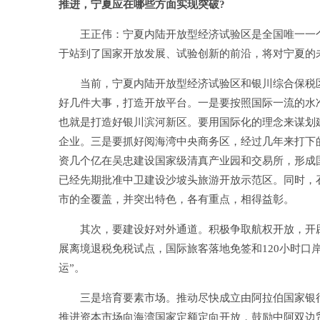
推进，宁夏应在哪些方面实现突破?
王正伟：宁夏内陆开放型经济试验区是全国唯一一个
于站到了国家开放发展、试验创新的前沿，将对宁夏的
当前，宁夏内陆开放型经济试验区和银川综合保税区
好几件大事，打造开放平台。一是要按照国际一流的水
也就是打造好银川滨河新区。要用国际化的理念来谋划
企业。三是要抓好阅海湾中央商务区，经过几年来打下
资几个亿在吴忠建设国家级清真产业园和交易所，形成
已经先期批准中卫建设沙坡头旅游开放示范区。同时，
市的全覆盖，并突出特色，各有重点，相得益彰。
其次，要建设好对外通道。积极争取航权开放，开辟
展离境退税免税试点，国际旅客落地免签和120小时口岸
运”。
三是培育要素市场。推动尽快成立由阿拉伯国家银行
推进资本市场向海湾国家定额定向开放，鼓励中阿双边