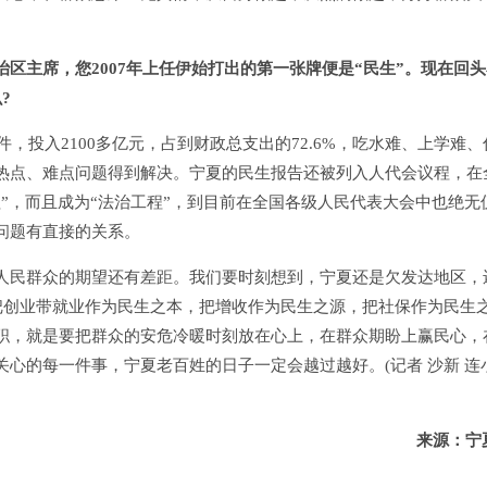
区主席，您2007年上任伊始打出的第一张牌便是“民生”。现在回
?
投入2100多亿元，占到财政总支出的72.6%，吃水难、上学难、
热点、难点问题得到解决。宁夏的民生报告还被列入人代会议程，在
”，而且成为“法治工程”，到目前在全国各级人民代表大会中也绝无
问题有直接的关系。
民群众的期望还有差距。我们要时刻想到，宁夏还是欠发达地区，
把创业带就业作为民生之本，把增收作为民生之源，把社保作为民生
职，就是要把群众的安危冷暖时刻放在心上，在群众期盼上赢民心，
心的每一件事，宁夏老百姓的日子一定会越过越好。(记者 沙新 连
来源：宁