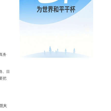
真务
路、目
要把
巨大