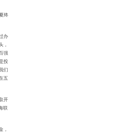
夏终
过办
头，
百强
是投
我们
在五
取开
海联
金，