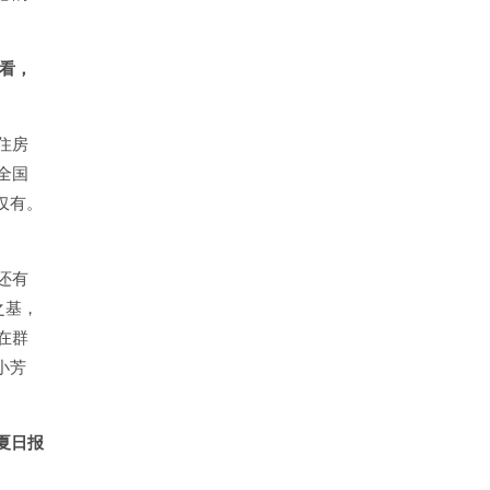
头看，
住房
全国
仅有。
还有
之基，
在群
小芳
夏日报