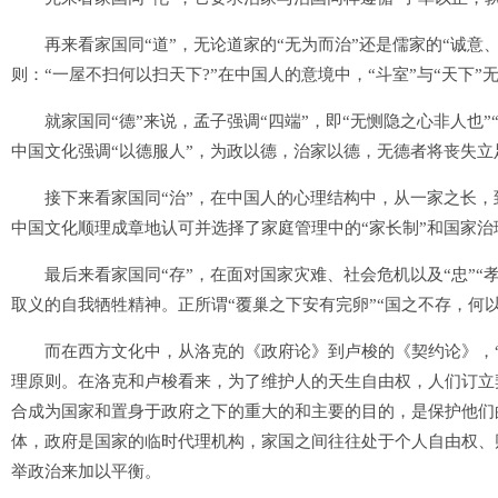
再来看家国同“道”，无论道家的“无为而治”还是儒家的“诚意
则：“一屋不扫何以扫天下?”在中国人的意境中，“斗室”与“天下”无
就家国同“德”来说，孟子强调“四端”，即“无恻隐之心非人也”“
中国文化强调“以德服人”，为政以德，治家以德，无德者将丧失
接下来看家国同“治”，在中国人的心理结构中，从一家之长，
中国文化顺理成章地认可并选择了家庭管理中的“家长制”和国家治
最后来看家国同“存”，在面对国家灾难、社会危机以及“忠”“
取义的自我牺牲精神。正所谓“覆巢之下安有完卵”“国之不存，何以
而在西方文化中，从洛克的《政府论》到卢梭的《契约论》，“家
理原则。在洛克和卢梭看来，为了维护人的天生自由权，人们订立
合成为国家和置身于政府之下的重大的和主要的目的，是保护他们
体，政府是国家的临时代理机构，家国之间往往处于个人自由权、
举政治来加以平衡。