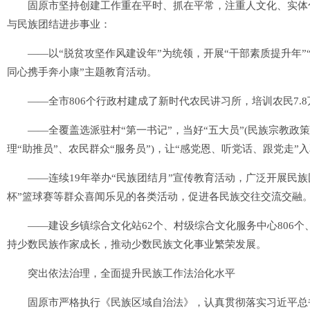
固原市坚持创建工作重在平时、抓在平常，注重人文化、实体化
与民族团结进步事业：
——以“脱贫攻坚作风建设年”为统领，开展“干部素质提升年”“
同心携手奔小康”主题教育活动。
——全市806个行政村建成了新时代农民讲习所，培训农民7.8
——全覆盖选派驻村“第一书记”，当好“五大员”(民族宗教政策“
理“助推员”、农民群众“服务员”)，让“感党恩、听党话、跟党走”
——连续19年举办“民族团结月”宣传教育活动，广泛开展民族
杯”篮球赛等群众喜闻乐见的各类活动，促进各民族交往交流交融
——建设乡镇综合文化站62个、村级综合文化服务中心806个、
持少数民族作家成长，推动少数民族文化事业繁荣发展。
突出依法治理，全面提升民族工作法治化水平
固原市严格执行《民族区域自治法》，认真贯彻落实习近平总书