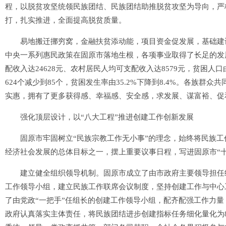
程，以脱贫攻坚统领民族团结、民族团结助推脱贫攻坚为导向，严格
打，扎实推进，全面提高脱贫质量。
易地搬迁挪穷窝，金融扶贫添动能，项目资金促发展，基础建设
中央一系列惠民政策在固原市落地生根，各项事业取得了长足的发展
配收入达24628元、农村居民人均可支配收入达8579元，贫困人口由2
624个减少到85个，贫困发生率由35.2%下降到8.4%。各族
实惠，拥有了更多获得感、幸福感、安全感，求发展、谋富裕、促
强化顶层设计，以“八大工程”推进创建工作创新发展
固原市牢固树立“民族宗教工作无小事”的理念，始终将民族工作
经济社会发展的总体目标之一，摆上重要议事日程，写进固原市“
建立健全组织领导机制。固原市成立了由市政府主要领导担任组
工作领导小组，建立民族工作联席会议制度，坚持创建工作与中心
了由党政“一把手”任组长的创建工作领导小组，配齐配强工作力
政府认真落实主体责任，将民族团结进步创建指标任务细化量化为8