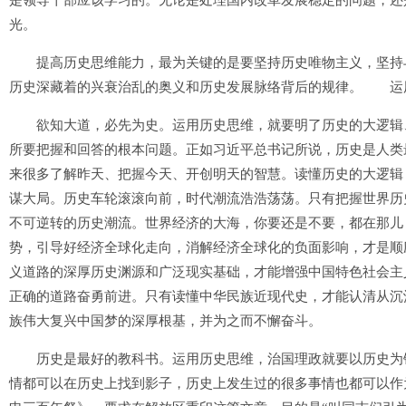
是领导干部应该学习的。无论是处理国内改革发展稳定的问题，还
光。
提高历史思维能力，最为关键的是要坚持历史唯物主义，坚持与
历史深藏着的兴衰治乱的奥义和历史发展脉络背后的规律。 运
欲知大道，必先为史。运用历史思维，就要明了历史的大逻辑、发
所要把握和回答的根本问题。正如习近平总书记所说，历史是人类
来很多了解昨天、把握今天、开创明天的智慧。读懂历史的大逻辑
谋大局。历史车轮滚滚向前，时代潮流浩浩荡荡。只有把握世界历
不可逆转的历史潮流。世界经济的大海，你要还是不要，都在那儿
势，引导好经济全球化走向，消解经济全球化的负面影响，才是顺
义道路的深厚历史渊源和广泛现实基础，才能增强中国特色社会主
正确的道路奋勇前进。只有读懂中华民族近现代史，才能认清从沉
族伟大复兴中国梦的深厚根基，并为之而不懈奋斗。
历史是最好的教科书。运用历史思维，治国理政就要以历史为镜
情都可以在历史上找到影子，历史上发生过的很多事情也都可以作为