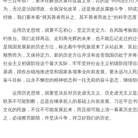
申三百年祭》，要求在解放区重印这篇文章，目的是“叫同志们引
为，无论是治国理政、全面深化改革，还是推进反腐败斗争，抑或
经验，我们要本着“择其善者而从之、其不善者而改之”的科学态
运用历史思维，就要不忘初心，坚定历史定力。在风险考验面前
钓鱼台。我们走得再远、走到再光辉的未来，也不能忘记走过的过
是我国发展新的历史方位，标志着中华民族迎来了从站起来、富起
顺势而为，又保持定力。新的历史方位并没有改变我国仍处于并将
社会主义初级阶段这个最大实际，牢牢坚持社会主义初级阶段理论
基调，蹄疾步稳地推进党和国家各项事业向前发展。要永远与人民
奋斗目标，以永不懈怠的精神状态和一往无前的奋斗姿态，继续朝
运用历史思维，就要坚决反对历史虚无主义。历史虚无主义是历
联系不可能割断，总是在继承前人的基础上向前发展。习近平总书
文化的民族，不仅不可能发展起来，而且很可能上演一幕幕历史悲
之，必须擦亮眼睛，作坚决斗争，捍卫好我们的历史。