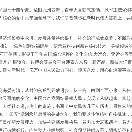
国七十四华诞。放眼九州四海，百年大党朝气蓬勃、风华正茂;心怀
为核心的党中央坚强领导下，我们昂首阔步在新时代伟大征程上，共
济增长稳中求进、发展质量持续提升、社会治理成效卓著，不断取
入推进、绿色能源造福民生，昭示着科技创新在核心技术、关键领域
守正创新，彰显了千年古国绵长深厚的文化自信;大运会、亚运会等
新月异;服贸会、数博会等展会平台迎四方来客，新产品、新技术汇
…建功新时代，亿万中国人民勠力同心、踔厉奋发，用心血浇灌事业
海晏河清，从封闭落后到开放进步，从一穷二白到全面小康，从任
翻天覆地的变化。中国共产党团结带领人民，实现了从站起来、富起
、人类社会进步史上的奇迹，书写了中华民族几千年历史上最恢宏的
施“十四五”规划承前启后的关键之年，我们要以斗争精神迎接挑战，
面贯彻新发展理念，加快构建新发展格局，着力加大宏观调控，着力
运行持续好转、内生动力持续增强、社会预期持续改善，切实防范化