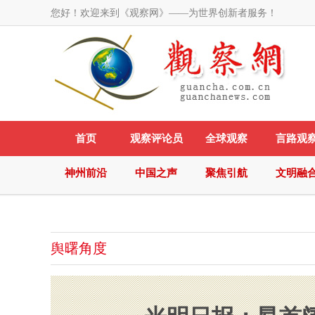
您好！欢迎来到《观察网》——为世界创新者服务！
首页
观察评论员
全球观察
言路观
神州前沿
中国之声
聚焦引航
文明融
舆曙角度