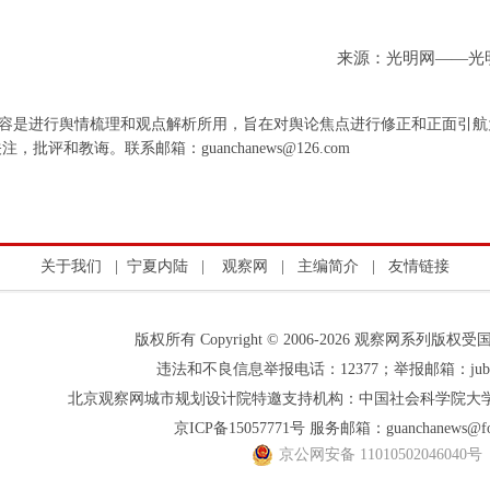
来源：光明网——光
容是进行舆情梳理和观点解析所用，旨在对舆论焦点进行修正和正面引航
和教诲。联系邮箱：guanchanews@126.com
关于我们
|
宁夏内陆
|
观察网
|
主编简介
|
友情链接
版权所有 Copyright © 2006-2026 观察网系列
违法和不良信息举报电话：12377；举报邮箱：jubao＠
北京观察网城市规划设计院特邀支持机构：中国社会科学院大
京ICP备15057771号 服务邮箱：guanchanews@fox
京公网安备 11010502046040号