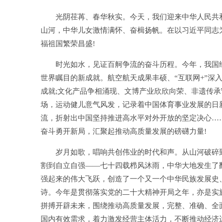
光阴荏苒、春华秋实。今天，我们迎来中华人民共和
山河，中华儿女激情满怀、奋楫扬帆。在以习近平同志
福祖国繁荣昌盛!
时光如水，见证百舸争流的奋斗历程。今年，我国经
世界瞩目的新成就。航空航天成果丰硕、“互联网+”深
成就;文化产品争相涌现、文博产业欣欣向荣、非遗传承
场，运动健儿意气风发，记录着中国体育事业发展的日
流，折射出中国坚持推进高水平对外开放的坚定决心…
奋斗勇开新局，汇聚起推动高质量发展的磅礴力量!
岁月如歌，唱响共创伟业的时代和声。从山河破碎到
割到自立自强——七十四载栉风沐雨，中华大地发生了
强起来的伟大飞跃，创造了一个又一个中华民族发展史
诗。今年是贯彻落实党的二十大精神开局之年，亦是实
拼搏开辟未来，围绕推动高质量发展，完整、准确、全
国内有效需求，着力激发经营主体活力，不断推动经济