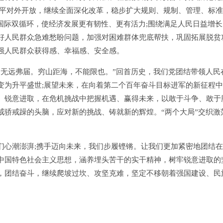
水平对外开放，继续全面深化改革，稳步扩大规则、规制、管理、标
国际双循环，使经济发展更有韧性、更有活力;围绕满足人民日益增长
好人民群众急难愁盼问题，加强对困难群体兜底帮扶，巩固拓展脱贫
强人民群众获得感、幸福感、安全感。
远弗届。穷山距海，不能限也。”回首历史，我们党团结带领人民
变为升平盛世;展望未来，在向着第二个百年奋斗目标进军的新征程
、锐意进取，在危机挑战中把握机遇、赢得未来，以敢于斗争、敢于
戒骄戒躁的头脑，应对新的挑战、铸就新的辉煌。“两个大局”交织激
心潮澎湃;携手迈向未来，我们步履铿锵。让我们更加紧密地团结在
中国特色社会主义思想，涵养埋头苦干的实干精神，树牢锐意进取的
，团结奋斗，继续爬坡过坎、攻坚克难，坚定不移朝着强国建设、民