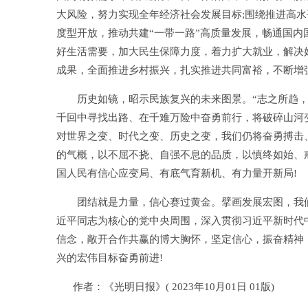
大风险，努力实现全年经济社会发展目标;围绕推进高
度型开放，推动共建“一带一路”高质量发展，畅通国内
好生活需要，加大民生保障力度，着力扩大就业，解决
成果，全面推进乡村振兴，扎实推进共同富裕，不断增
历史如镜，昭示民族复兴的未来图景。“志之所趋，无
千回中寻找出路、在千难万险中奋勇前行，将破碎山河
对世界之变、时代之变、历史之变，我们仍将奋勇搏击
的气概，以不屈不挠、自强不息的品质，以慎终如始、
国人民有信心应变局、有底气育新机、有力量开新局!
团结就是力量，信心赛过黄金。擘画发展宏图，我们
近平同志为核心的党中央周围，深入贯彻习近平新时代
信念，敞开合作共赢的博大胸怀，坚定信心，振奋精神
兴的宏伟目标奋勇前进!
作者：《光明日报》( 2023年10月01日 01版)