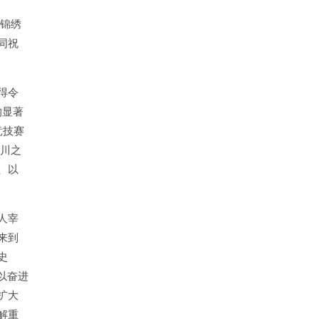
锦绣
同祝
得令
的显著
竞技赛
百川之
、以
人宰
来到
史
以奋进
扩大
解重