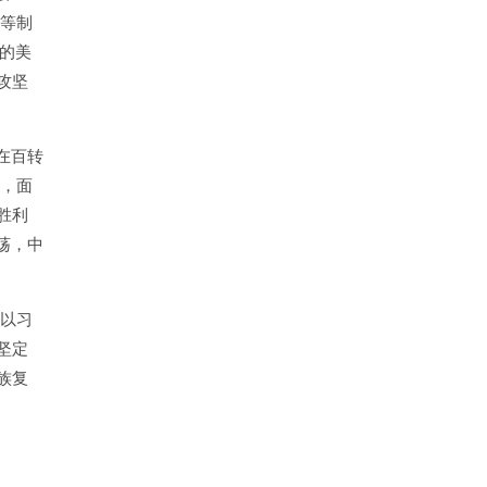
准等制
的美
攻坚
在百转
中，面
胜利
荡，中
以习
坚定
族复