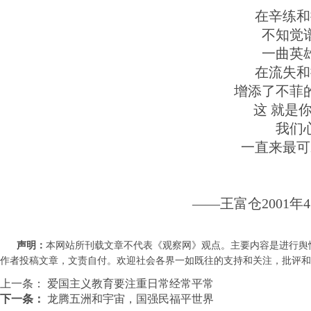
在辛练和
不知觉
一曲英
在流失和
增添了不菲
这 就是
我们
一直来最可
——王富仓2001年
声明：
本网站所刊载文章不代表《观察网》观点。主要内容是进行舆
作者投稿文章，文责自付。欢迎社会各界一如既往的支持和关注，批评和教诲。联系
上一条：
爱国主义教育要注重日常经常平常
下一条：
龙腾五洲和宇宙，国强民福平世界