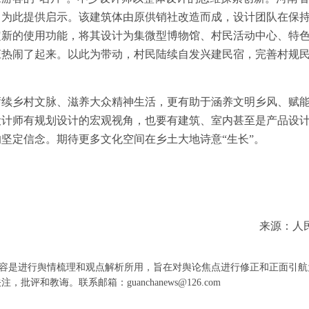
，为此提供启示。该建筑体由原供销社改造而成，设计团队在保
定新的使用功能，将其设计为集微型博物馆、村民活动中心、特
庄热闹了起来。以此为带动，村民陆续自发兴建民宿，完善村规
乡村文脉、滋养大众精神生活，更有助于涵养文明乡风、赋
设计师有规划设计的宏观视角，也要有建筑、室内甚至是产品设
坚定信念。期待更多文化空间在乡土大地诗意“生长”。
来源：人
容是进行舆情梳理和观点解析所用，旨在对舆论焦点进行修正和正面引航
和教诲。联系邮箱：guanchanews@126.com