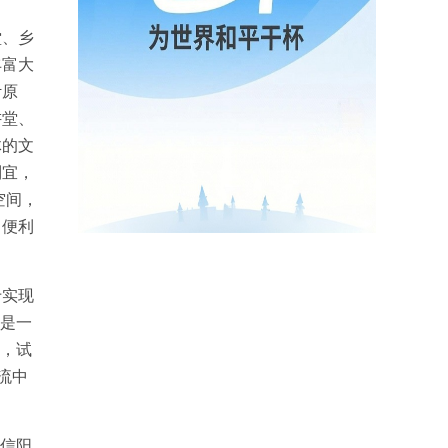
堂、乡
丰富大
计原
讲堂、
体的文
制宜，
空间，
了便利
于实现
便是一
素，试
流中
信阳