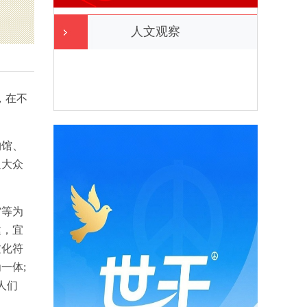
人文观察
，在不
物馆、
足大众
馆等为
建，宜
文化符
一体;
人们