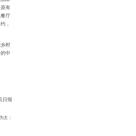
持原有
色餐厅
民约，
能乡村
计的中
民日报
为主；