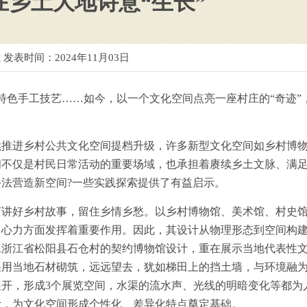
在乡土大地诗意“生长”
 发表时间：
2024年11月03日
色手工技艺……如今，以一个文化空间点亮一座村庄的“奇迹”
进乡村公共文化空间提档升级，许多新型文化空间如乡村博
间不仅是村民日常活动的重要场域，也承担着赓续乡土文脉、满
法营造新空间?一些实践探索提供了有益启示。
好乡村故事，留住乡情乡愁。以乡村博物馆、美术馆、村史
向心力方面发挥着重要作用。因此，其设计从物理形态到空间构
像浙江省松阳县石仓村的契约博物馆设计，重在展示当地代表性
用当地石材砌筑，远远望去，犹如梯田上的挡土墙，与环境融为
开，形成3个展览空间，水渠的流水声、光线的明暗变化等都为
计，为文化空间形成个性化、差异化特点奠定基础。