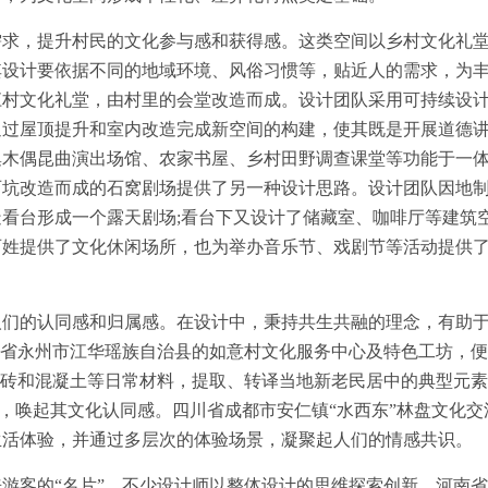
，提升村民的文化参与感和获得感。这类空间以乡村文化礼
其设计要依据不同的地域环境、风俗习惯等，贴近人的需求，为
江村文化礼堂，由村里的会堂改造而成。设计团队采用可持续设
通过屋顶提升和室内改造完成新空间的构建，使其既是开展道德
集木偶昆曲演出场馆、农家书屋、乡村田野调查课堂等功能于一
石坑改造而成的石窝剧场提供了另一种设计思路。设计团队因地
看台形成一个露天剧场;看台下又设计了储藏室、咖啡厅等建筑
百姓提供了文化休闲场所，也为举办音乐节、戏剧节等活动提供
的认同感和归属感。在设计中，秉持共生共融的理念，有助
南省永州市江华瑶族自治县的如意村文化服务中心及特色工坊，
泥砖和混凝土等日常材料，提取、转译当地新老民居中的典型元
息，唤起其文化认同感。四川省成都市安仁镇“水西东”林盘文化交
生活体验，并通过多层次的体验场景，凝聚起人们的情感共识。
客的“名片”。不少设计师以整体设计的思维探索创新。河南省