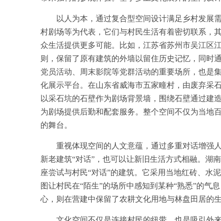
以人为本，通过复合型空间设计满足乡村发展需求
村剧场等为代表，它们与村民生活有着密切联系，
众生活提供更多可能。比如，江苏省苏州市吴江区
则，保留了原有建筑的外墙以留住历史记忆，同时
党员活动、周末影院等党群活动的重要场所，也是
化展示平台。在山东省威海市五家疃村，由废弃采
以采石坑的石壁作为剧场背景墙，围绕石壁通过建造
为剧场提供后勤和配套服务。整个空间不仅为当地
的舞台。
重视体现空间的人文意蕴，通过多重对话增强人们
新老建筑“对话”，也可以让新旧生活方式相融。湖
座尝试与村民“对话”的建筑。它采用当地红砖、水
图让村民在“陌生”的场所中感知到某种“熟悉”的气
心，则在营建中保留了农耕文化用地与林盘田居的
文化空间不仅是连接村民的纽带，也是吸引外来游