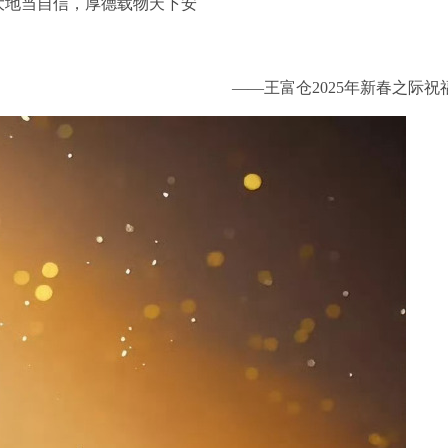
当自信，厚德载物天下安
——王富仓2025年新春之际祝