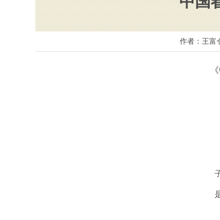
中国
作者：王富
《中
不
但
子夜
是对