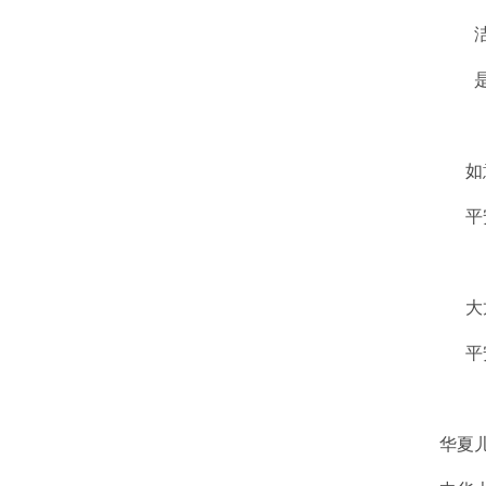
洁莹
是对
如意
平安
大龙
平安
华夏儿女