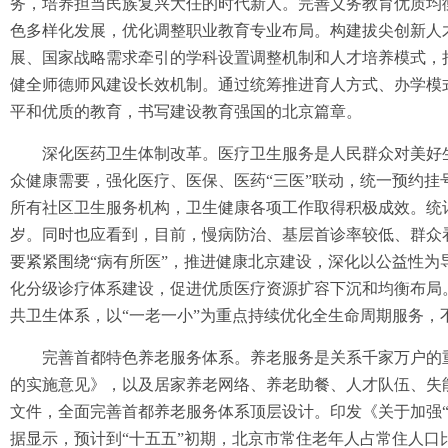
务，培养担当民族复兴大任的时代新人。完善义务教育优质均
色多样化发展，优化调整职业教育专业布局。构建拔尖创新人
展、国家战略需求牵引的学科设置调整机制和人才培养模式，
健全师德师风建设长效机制。通过统筹推进育人方式、办学模
平和优质的教育，书写建设教育强国的北京篇章。
深化医药卫生体制改革。医疗卫生服务是人民群众对美好生
众健康需要，强化医疗、医保、医药“三医”联动，统一预约
所有社区卫生服务机构，卫生健康各项工作取得积极成效。统计数
岁。同时也应看到，目前，慢病防治、基层首诊率较低、群众
要紧紧围绕“病有所医”，推进健康北京建设，深化以公益性为
化分级诊疗体系建设，促进优质医疗资源扩容下沉和均衡布局
共卫生体系，以“一老一小”为重点持续优化全生命周期服务，
完善首都特色养老服务体系。养老服务是关系千家万户的重
的实施意见》，以及居家养老网络、养老助餐、人才队伍、失能
文件，全面完善首都养老服务体系顶层设计。印发《关于加强
据显示，预计到“十五五”初期，北京市常住老年人占常住人口比例