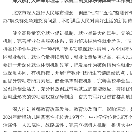
深入践行人民城市理念，以健全制度体系保障民生工作高
北京市深入践行人民城市理念，创建“七有”“五性”监测评
办”解决群众急难愁盼问题，不断满足人民对美好生活的新期
健全高质量充分就业促进机制。就业是最大的民生。党的二
机制，完善就业公共服务体系，着力解决结构性就业矛盾。”党
持高校毕业生就业“十项行动”等多项稳保就业措施，在全国
区就业帮扶，就业总量持续增加，就业质量显著提高。在人民
要进一步深化就业体制机制改革，把发展作为破解结构性就业
业深度协同、有机衔接，开展“产教评”技能生态链建设试点
面提升劳动者能力素质。健全供需对接机制，完善高校毕业生
发创新创业活力，充分释放创业带动就业的倍增效应。持续优
新就业形态的劳动者权益保障制度，奋力书写好促进首都高质
深入推进首都教育改革发展。教育涉及面广、影响深远，是
2024年新增幼儿园普惠性托位近1.9万个、中小学学位近3.
治属性、人民属性、战略属性，完善立德树人机制，推进大中