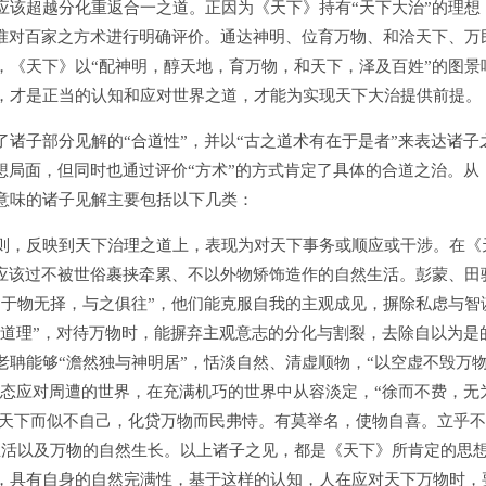
应该超越分化重返合一之道。正因为《天下》持有“天下大治”的理想
标准对百家之方术进行明确评价。通达神明、位育万物、和洽天下、万
，《天下》以“配神明，醇天地，育万物，和天下，泽及百姓”的图景
，才是正当的认知和应对世界之道，才能为实现天下大治提供前提。
子部分见解的“合道性”，并以“古之道术有在于是者”来表达诸子
想局面，但同时也通过评价“方术”的方式肯定了具体的合道之治。从
意味的诸子见解主要包括以下几类：
，反映到天下治理之道上，表现为对天下事务或顺应或干涉。在《
人应该过不被世俗裹挟牵累、不以外物矫饰造作的自然生活。彭蒙、田
，于物无择，与之俱往”，他们能克服自我的主观成见，摒除私虑与智
为道理”，对待万物时，能摒弃主观意志的分化与割裂，去除自以为是
聃能够“澹然独与神明居”，恬淡自然、清虚顺物，“以空虚不毁万
姿态应对周遭的世界，在充满机巧的世界中从容淡定，“徐而不费，无
盖天下而似不自己，化贷万物而民弗恃。有莫举名，使物自喜。立乎
生活以及万物的自然生长。以上诸子之见，都是《天下》所肯定的思
，具有自身的自然完满性，基于这样的认知，人在应对天下万物时，