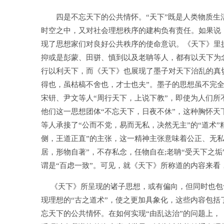
四是不忘天下的公共情怀。“天下”既是人类物质生活
时空之中，又对社会理想秩序的建构负有责任。如果说
现了思想家们对良好公共秩序的使命意识。《天下》里
抑或是彭蒙、田骈、慎到以及老聃等人，都有以天下为
行以利天下，而《天下》也展现了墨子对天下治乱的真
得也，虽枯槁不舍也，才士也夫”。墨子的思想虽不完全
宋钘、尹文等人“周行天下，上说下教”，即使为人们所
他们这一思想团体“不忘天下，日夜不休”，这种胸怀
等人承接了“公而不党，易而无私，决然无主”的“道术”
侧，王道正直”的主张，这一精神主张意味着公正、无
居，形物自著”，不存私念，任物自在;老聃“受天下之
谓是“百虑一致”。可见，就《天下》所称道的内容来看，
《天下》所呈现的诸子思想，或有偏向，但同时也包含
现理想的“古之道术”，使之更加具象化，这些内容包
忘天下的公共情怀。在如何实现“由乱达治”的问题上