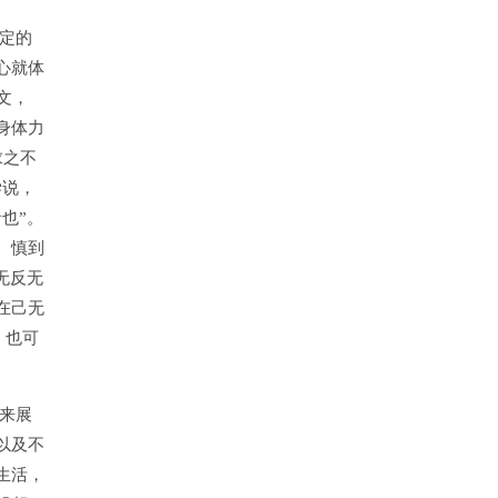
定的
心就体
文，
身体力
求之不
学说，
也”。
、慎到
无反无
在己无
，也可
来展
以及不
生活，