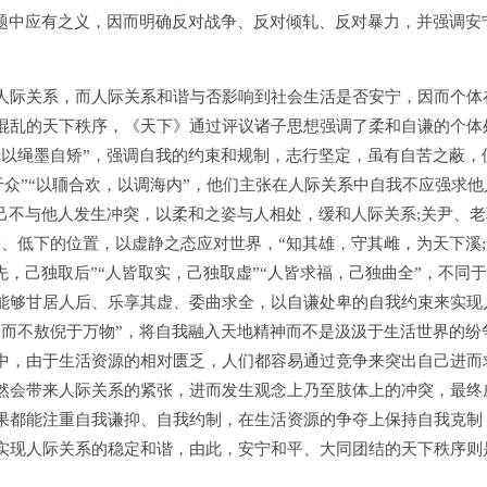
的题中应有之义，因而明确反对战争、反对倾轧、反对暴力，并强调安
际关系，而人际关系和谐与否影响到社会生活是否安宁，因而个体
混乱的天下秩序，《天下》通过评议诸子思想强调了柔和自谦的个体
“以绳墨自矫”，强调自我的约束和规制，志行坚定，虽有自苦之蔽，
于众”“以聏合欢，以调海内”，他们主张在人际关系中自我不应强求他
己不与他人发生冲突，以柔和之姿与人相处，缓和人际关系;关尹、老
、低下的位置，以虚静之态应对世界，“知其雄，守其雌，为天下溪;
，己独取后”“人皆取实，己独取虚”“人皆求福，己独曲全”，不同
能够甘居人后、乐享其虚、委曲求全，以自谦处卑的自我约束来实现
，而不敖倪于万物”，将自我融入天地精神而不是汲汲于生活世界的纷
中，由于生活资源的相对匮乏，人们都容易通过竞争来突出自己进而
然会带来人际关系的紧张，进而发生观念上乃至肢体上的冲突，最终
果都能注重自我谦抑、自我约制，在生活资源的争夺上保持自我克制
实现人际关系的稳定和谐，由此，安宁和平、大同团结的天下秩序则