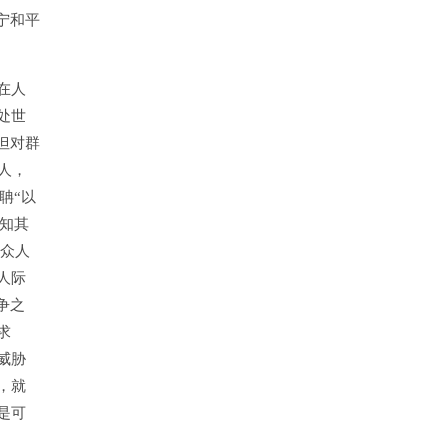
宁和平
在人
处世
但对群
人，
聃“以
知其
于众人
人际
争之
求
威胁
，就
是可