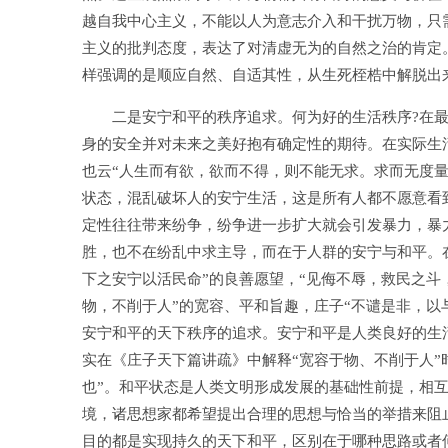
越自我中心主义，不能以人为意志介入和干扰万物，只
主义的批判态度，表达了对清虚无为的自然之治的肯定
样强调的是顺应自然、自适其性，从生死桎梏中解脱出
二是安宁和平的秩序追求。何为好的生活秩序?在最
身的安全并对未来之美好抱有确定性的期待。在实际生
也云“人生而有欲，欲而不得，则不能无求。求而无度量
状态，混乱破坏人的安宁生活，这是所有人都不愿意看
定性往往带来纷争，纷争进一步扩大就会引发暴力，暴
胜，也不在纷乱中求主导，而在于人群的安宁与和平。在
下之安宁以活民命”的良善愿望，“见侮不辱，救民之斗
物，不削于人”的宽容、平和旨趣，庄子“不谴是非，以
安宁和平的天下秩序的追求。安宁和平是人类良好的生
实在《庄子天下篇讲疏》中解释“宽容于物、不削于人”
也”。和平状态是人类文明形成发展的基础性前提，相
境，诸思想家都希望提出合理的思想与恰当的举措来阻
目的都是实现持久的天下和平，区别在于哪种思路或者