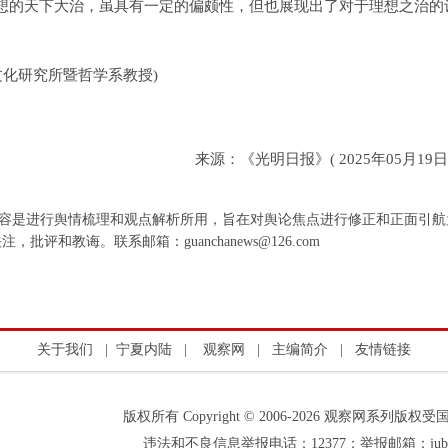
想的天下大治，虽具有一定的偏颇性，但也展现出了对于理想之治的
研究所暨哲学系教授)
来源：《光明日报》( 2025年05月19日 
容是进行舆情梳理和观点解析所用，旨在对舆论焦点进行修正和正面引航
和教诲。联系邮箱：guanchanews@126.com
关于我们
|
宁夏内陆
|
观察网
|
主编简介
|
友情链接
版权所有 Copyright © 2006-2026 观察网系列
违法和不良信息举报电话：12377；举报邮箱：jubao＠