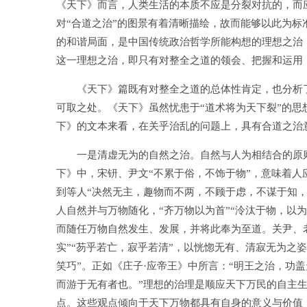
《天下》而言，人类生活的本质不应是分裂对抗的，而
对“合道之治”的图景有着清晰描绘，故而能够以此为
的和谐局面，是中国传统政治哲学所能构想的理想之治
这一理想之治，即只有对整全之道的领会、把握和运用
《天下》篇既有对整全之道的总体性肯定，也分析了诸
可取之处。《天下》虽然忧患于“道术将为天下裂”的思
下》的文本来看，在关乎治乱的问题上，具有合道之治
一是清虚无为的自然之治。自然与人为相结合的原则
下》中，宋钘、尹文“不累于俗，不饰于物”，意味着
到等人“决然无主，趣物而不两，不顾于虑，不谋于知
人自然并与万物随化，“齐万物以为首”“泠汰于物，以
而随任万物自然发生、发展，并将此奉为至道。关尹、老
实”“芴乎若亡，寂乎若清”，以恍惚无有、清寂无为之
笑巧”。正如《庄子·应帝王》中所言：“明王之治，功
而游于无有者也。”理想的治理是顺应天下万民的自主
点。这些观点倾向于天下万物都具有自身的意义与价值