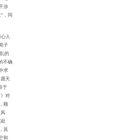
干涉
”，同
担心人
荀子
乱的
的不确
中求
“愿天
容于
下》对
，顾
恒风
实处
，其
宁和