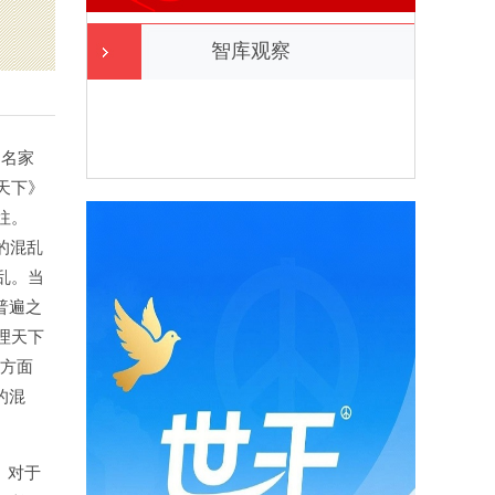
智库观察
、名家
天下》
往。
的混乱
乱。当
普遍之
理天下
一方面
的混
。对于