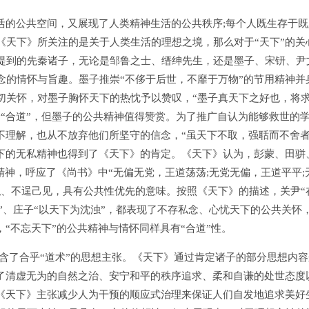
的公共空间，又展现了人类精神生活的公共秩序;每个人既生存于既
《天下》所关注的是关于人类生活的理想之境，那么对于“天下”的关
提到的先秦诸子，无论是邹鲁之士、缙绅先生，还是墨子、宋钘、尹
念的情怀与旨趣。墨子推崇“不侈于后世，不靡于万物”的节用精神并
切关怀，对墨子胸怀天下的热忱予以赞叹，“墨子真天下之好也，将
“合道”，但墨子的公共精神值得赞赏。为了推广自认为能够救世的
不理解，也从不放弃他们所坚守的信念，“虽天下不取，强聒而不舍者
天下的无私精神也得到了《天下》的肯定。《天下》认为，彭蒙、田骈
精神，呼应了《尚书》中“无偏无党，王道荡荡;无党无偏，王道平平;
私、不逞己见，具有公共性优先的意味。按照《天下》的描述，关尹“
垢”、庄子“以天下为沈浊”，都表现了不存私念、心忧天下的公共关怀
“不忘天下”的公共精神与情怀同样具有“合道”性。
了合乎“道术”的思想主张。《天下》通过肯定诸子的部分思想内容
括了清虚无为的自然之治、安宁和平的秩序追求、柔和自谦的处世态度
，《天下》主张减少人为干预的顺应式治理来保证人们自发地追求美好