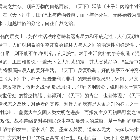
需与之共存、顺应万物的自然而然。《天下》延续《庄子》内篇中对
。在《天下》中，庄子“上与造物者游，而下与外死生、无终始者为友
来，超越世俗的分化，向往自然之治。
低的层次上，好的生活秩序意味着远离暴力和不确定性，人们无须
活中，人们对利益的争夺常常会破坏人与人之间的稳定性和确定性，
分界，则不能不争;争则乱，乱则穷”。对于生活资料的争夺制造了混
到的。王国维曾说：“盖天下之大利莫如定，其大害莫如争。”生活中
力将彻底摧毁人的美好生活。《天下》反复强调，好的秩序不在冲突
《天下》中，墨子“泛爱兼利而非斗”的兼爱非攻思想，宋钘、尹文
，禁攻寝兵，救世之战”的反战思想，老聃“坚则毁矣，锐则挫矣”“宽
与世俗处”的豁达情绪，都得到了《天下》的肯定，也都体现了《天
活状态之反映，对他者的宽容、对暴力的厌弃是人禽之别的标志之一
时指出，“盖宽大主义固人类文明之进步，而报复主义乃初民野蛮之
互攻伐、战祸连绵是对各国民众生存发展最大的威胁。基于当时的现
止战争的发生。儒家以仁爱、墨家以兼爱、道家以无为、法家以法术
何种方式对于和平来说更具有可行性。就此而言，《天下》强调了安