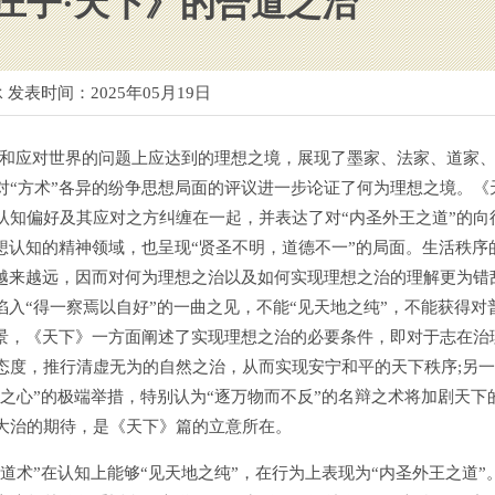
庄子·天下》的合道之治
承 发表时间：
2025年05月19日
知和应对世界的问题上应达到的理想之境，展现了墨家、法家、道家
对“方术”各异的纷争思想局面的评议进一步论证了何为理想之境。《
认知偏好及其应对之方纠缠在一起，并表达了对“内圣外王之道”的向
想认知的精神领域，也呈现“贤圣不明，道德不一”的局面。生活秩序
”越来越远，因而对何为理想之治以及如何实现理想之治的理解更为错
陷入“得一察焉以自好”的一曲之见，不能“见天地之纯”，不能获得对
图景，《天下》一方面阐述了实现理想之治的必要条件，即对于志在治
态度，推行清虚无为的自然之治，从而实现安宁和平的天下秩序;另
下之心”的极端举措，特别认为“逐万物而不反”的名辩之术将加剧天下
大治的期待，是《天下》篇的立意所在。
术”在认知上能够“见天地之纯”，在行为上表现为“内圣外王之道”