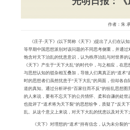
光明日报：《
作者：朱 
《庄子·天下》(以下简称《天下》)提出了人们在认
等早期中国思想派别对该问题的不同思考侧重，并通过
饱含对天下治乱的忧患意识，认为秩序治乱与对世界的
《天下》产生于“天下大乱”的时代中，与之相应，在思
与思想认知的驳杂相互叠加，导致人们离真正的“道术
时的思想者们虽然忧患于“天下大乱”的局面，但却各自
道的真知。通过分析评价“百家往而不反”的纷乱思想
的人来说，要有不忘天下的公共情怀、柔和自谦的处世
也批评了“道术将为天下裂”的思想纷争，质疑了“反天
乱。从这个意义上来说，对天下大乱的忧患以及对天下
《天下》对理想的“道术”持有信念，认为未分裂的“道