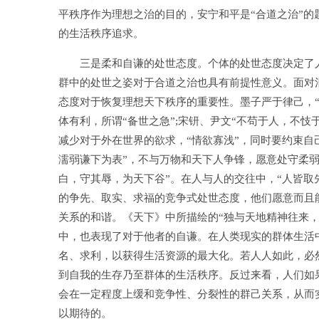
平秩序作为理想之治的目的，安宁和平是“合道之治”
的生活秩序追求。
三是柔和自谦的处世态度。个体的处世态度决定了人
群中的处世之姿对于合道之治也具有前提性意义。面对
态度对于恢复理想天下秩序的重要性。墨子严于律己，
体有利，所谓“备世之急”;宋钘、尹文“不苟于人，不忮
减少对于外在世界的欲求，“情欲寡浅”，同时要约束自
濡弱谦下为表”，不与万物和天下人争锋，愿意处守柔弱
白，守其辱，为天下谷”。在人与人的交往中，“人皆取先
的争先、取实、求福的竞争式处世态度，他们愿意而且
关系的和谐。《天下》中所描绘的“独与天地精神往来
中，也表现了对于他者的自谦。在人类现实的群体生活
名、求利，以获得生活资源的最大化。若人人如此，必
到自我的生存乃至群体的生活秩序。反过来看，人们如
会在一定程度上缓和竞争性、分裂性的群己关系，从而
以期待的。