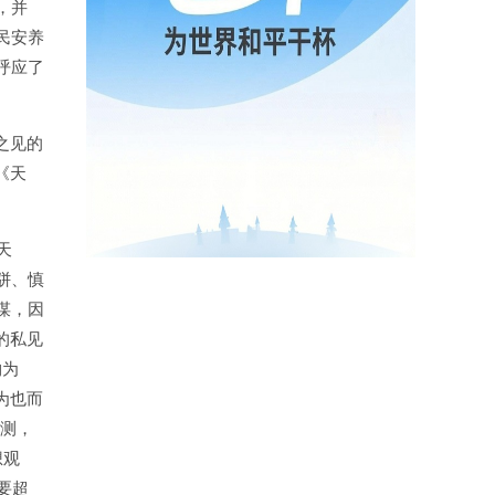
，并
民安养
呼应了
之见的
《天
天
骈、慎
谋，因
的私见
物为
为也而
不测，
想观
要超