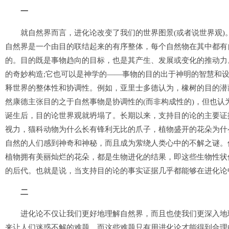
一
就自然界而言，进化论改变了我们的世界图景(或者说世界观)
自然界是一个由目的联结起来的有序整体，每个自然物在其中都有
的。目的既是事物趋向的目标，也是其产生、发展或变化的推动力
的奇妙构造;它也可以是神学的——事物的目的出于神明的智慧和
释世界的整体性和协调性。例如，亚里士多德认为，橡树的目的潜
然康德主张目的之于自然事物是协调性的(而非构成性的)，但也
诞生后，目的论世界观就坍塌了。长期以来，支持目的论的主要证
视力，猫科动物为什么长有锋利无比的爪子，植物盛开的花朵为什
自然的人们感到神奇和神秘，而且成为萦绕人类心中的不解之谜。
植物拥有美丽灿烂的花朵，都是生物进化的结果，即这些生物性状
的后代。也就是说，当支持目的论的事实证据几乎都能够在进化论
二
进化论不仅让我们更好地理解自然界，而且也使我们更深入地理
来让人们迷惑不解的难题，而这些难题只有用进化论才能得到合理