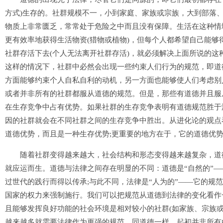
方式)生存的。社群规模不一，小到家庭、家族或宗族，大到部落
物质上非常匮乏，常常处于危险之中而且没有保障。生活在这种情
更有效率地获得生活物资(猎物或植物)，但每个人都希望自己能够
社群存活下去(个人无法离开社群存活)，就必须解决上面所说的
这样的情况下，社群中必然会出现一些约束人们行为的规范，即道
方面能够约束个人自私自利的动机，另一方面也能够使人们考虑别
或者并非所有的社群都服从道德的规范。但是，那些有道德并且服
在生存竞争中占有优势。如果社群的生存竞争表明有道德规范胜于
因的社群就会在不同社群之间的生存竞争中胜出。从进化论的观点
道德优势，而且是一种生存优势;更重要的地方在于，它的道德优
随着社群变得越来越大，社会结构和形态变得越来越复杂，道德
就应运而生。道德与法律之间存在明显的不同：道德是“自然的”
过世代的践行而得以传承;与此不同，法律是“人为的”——它的规
国家的权力来强制施行。我们可以把规范从道德到法律的变化看作
且能够发挥良好功能的社会环境是相对较小的社群(如家族、宗族
越来越多就需要法律作为更强的规范。同道德一样，起初并非所有