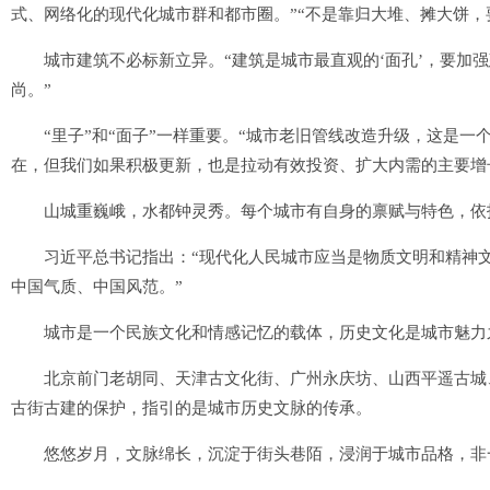
式、网络化的现代化城市群和都市圈。”“不是靠归大堆、摊大饼，
城市建筑不必标新立异。“建筑是城市最直观的‘面孔’，要加强
尚。”
“里子”和“面子”一样重要。“城市老旧管线改造升级，这是一
在，但我们如果积极更新，也是拉动有效投资、扩大内需的主要增
山城重巍峨，水都钟灵秀。每个城市有自身的禀赋与特色，依托
习近平总书记指出：“现代化人民城市应当是物质文明和精神文
中国气质、中国风范。”
城市是一个民族文化和情感记忆的载体，历史文化是城市魅力
北京前门老胡同、天津古文化街、广州永庆坊、山西平遥古城、
古街古建的保护，指引的是城市历史文脉的传承。
悠悠岁月，文脉绵长，沉淀于街头巷陌，浸润于城市品格，非