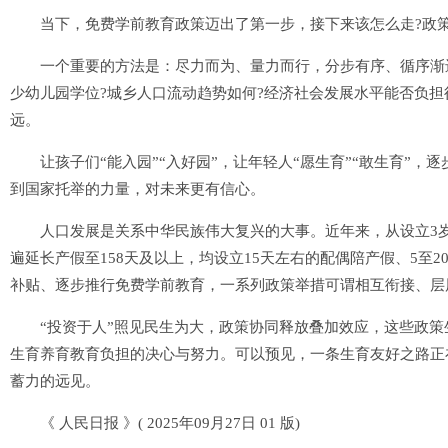
当下，免费学前教育政策迈出了第一步，接下来该怎么走?政策
一个重要的方法是：尽力而为、量力而行，分步有序、循序渐进
少幼儿园学位?城乡人口流动趋势如何?经济社会发展水平能否负担
远。
让孩子们“能入园”“入好园”，让年轻人“愿生育”“敢生育”，
到国家托举的力量，对未来更有信心。
人口发展是关系中华民族伟大复兴的大事。近年来，从设立3岁以
遍延长产假至158天及以上，均设立15天左右的配偶陪产假、5至
补贴、逐步推行免费学前教育，一系列政策举措可谓相互衔接、层
“投资于人”照见民生为大，政策协同释放叠加效应，这些政策
生育养育教育负担的决心与努力。可以预见，一条生育友好之路正
蓄力的远见。
《 人民日报 》( 2025年09月27日 01 版)