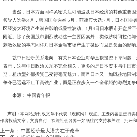
当然，日本方面同样紧密关注可能波及日本经济的其他重要因素
领导人选举;4月，韩国国会选举;5月，菲律宾大选;7月，日本国
区经济大环境产生潜在影响或显性波动。1月4日日本股市开盘后至今
附近。除了美国股市剧烈波动这一主要因素外，类似沙特阿拉伯与
刺激效应的事态同样对日本金融市场产生了微妙而且是负面的影响
就中日经济关系走向，有关日本企业对华直接投资下降问题，道
表示，这与中日政治关系不完全相关，更多的是日本资本与中国市
期，粗放型外部投资已变得毫无魅力，而且日本又一如既往地限制
争夺已远远不止于高铁产业，而是正在步入一个全领域的激烈竞争
来源： 中国青年报
声明：
本网站所刊载文章不代表《观察网》观点。主要内容是进行舆
作者投稿文章，文责自付。欢迎社会各界一如既往的支持和关注，批评和教诲。联系
上一条：
中国经济最大潜力在于改革