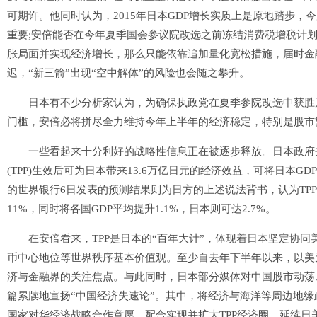
可期许。他同时认为，2015年日本GDP增长实质上是原地踏步，今
重要;安倍能否在今年夏季国会参议院改选之前冻结消费税增税计
胀局面并实现经济增长，那么只能依靠追加量化宽松措施，届时金
迟，“新三箭”出现“空中解体”的风险也会随之攀升。
日本有不少分析家认为，为确保执政党在夏季参院改选中获胜乃
门槛，安倍必将拼尽全力维持今年上半年的经济稳定，特别是股市
一些看起来十分利好的战略性信息正在被逐步释放。日本政府去年
(TPP)生效后可为日本带来13.6万亿日元的经济效益，可将日本GD
的世界银行6日发表的预测结果则为日方的上述说法背书，认为TPP
11%，同时将各国GDP平均提升1.1%，日本则可达2.7%。
在安倍看来，TPP是日本的“百年大计”，体现着日本坚定协同
币中心地位等世界秩序基本价值观。至少自去年下半年以来，以美
济与金融界的关注焦点。与此同时，日本部分媒体对中国股市动荡
篇累牍地宣扬“中国经济失速论”。其中，将经济与海洋等周边地缘
国家对华经济战略合作意愿，配合实现并扩大TPP经济圈，延续