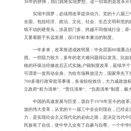
36年的拼搏，我们就将实现梦想。这一切靠的是改革
实现中国梦，必须用改革提供动力。党的十八届三中
全面。包括经济、政治、文化、社会、生态文明和党的建
啃不动的硬骨头，涉及部门多、跨越不同领域行业，牵
又要着眼于长远发展，设计好标本兼治的制度。
一年多来，改革推进成效明显：中央层面80项重点任务
措。一些阻力较大，多年的老大难问题得以攻克。比如素
格的环保法经修改后正式实施;户籍制度改革，延续半
可谓牵一发而动全身。为给市场释放活力，国家率先下
700多项行政审批等事项，各省纷纷效仿，大力减政放权
立政府“权力清单”、“责任清单”、“负面清单”制度，
中国的高速发展与巨变，源自于1978年至今的改革
放的伟大变革，从党的十一届三中全会到现在，已经走
力，是实现社会主义现代化的必由之路，是决定当代中
民族有了自信，使中华儿女有了自豪与自尊。一个中华传