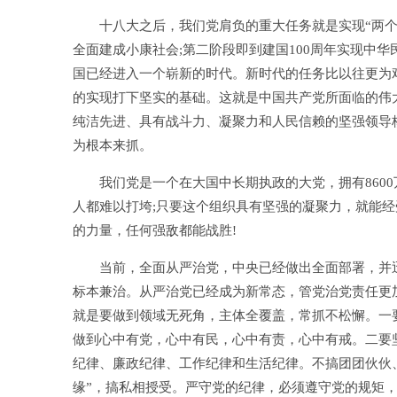
十八大之后，我们党肩负的重大任务就是实现“两个百
全面建成小康社会;第二阶段即到建国100周年实现中
国已经进入一个崭新的时代。新时代的任务比以往更为
的实现打下坚实的基础。这就是中国共产党所面临的伟
纯洁先进、具有战斗力、凝聚力和人民信赖的坚强领导
为根本来抓。
我们党是一个在大国中长期执政的大党，拥有8600
人都难以打垮;只要这个组织具有坚强的凝聚力，就能经
的力量，任何强敌都能战胜!
当前，全面从严治党，中央已经做出全面部署，并迅
标本兼治。从严治党已经成为新常态，管党治党责任更
就是要做到领域无死角，主体全覆盖，常抓不松懈。一
做到心中有党，心中有民，心中有责，心中有戒。二要
纪律、廉政纪律、工作纪律和生活纪律。不搞团团伙伙、不
缘”，搞私相授受。严守党的纪律，必须遵守党的规矩