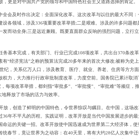
开放，更是对中国共产党的领导和中国特色社会主义道路选择的肯定。
全会及时作出决定：全面深化改革。这次改革与以往的最大不同：
设各领域，涉及336项重要改革举措;二是艰难。涉及的许多问题都
一发而动全身;三是远近兼顾。既要直面群众反响的强烈问题，立行
基本完成，有关部门、行业已完成108项改革，共出台370条改
有“经济宪法”之称的预算法完成20多年来的首次大修改;被称为史
个世纪，关系亿万人口，涉及教育、医疗、就业、养老、住房等方方
放权力，大力推行行政审批制度改革，力度空前。国务院已累计取消
，每项改革举措，都剑指“审批多”、“审批慢”、“审批难”等顽症，
极大地释放了市场的活力与效率。
开放，创造了鲜明的中国特色，令世界惊叹与瞩目。在中国，这场改
过36年不平凡的历程。实践证明，改革开放是当代中国发展进步的最
国命运的关键一招。改革开放使中国迅速成为世界第二大经济体，使
统春节，竟让世界为之动容：在40天里，将有大约28亿人次集中迁