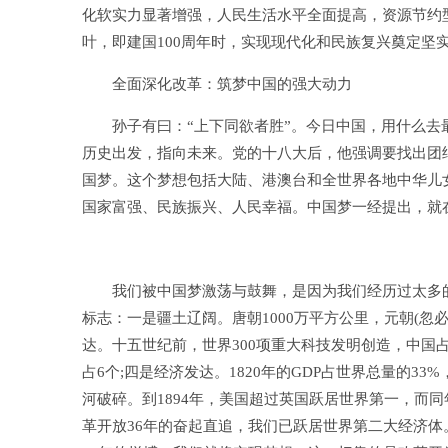
化软实力显著增强，人民生活水平全面提高，资源节约
叶，即建国100周年时，实现现代化和民族复兴奠定坚
全面深化改革：筑梦中国的强大动力
孙子有曰：“上下同欲者胜”。今日中国，用什么去最
历史出发，指向未来。党的十八大后，他强调要找出团
国梦。这个梦想包括大陆、港澳台和全世界各地中华儿
国家富强、民族振兴、人民幸福。中国梦一经提出，就
我们被中国梦激荡与鼓舞，是因为我们经历过太多的辉煌
标志：一是疆土辽阔。唐朝1000万平方公里，元朝(忽必烈
达。十五世纪前，世界300项重大科技发明创造，中国占
占6个;四是经济发达。1820年的GDP占世界总量的3
河破碎。到1894年，美国超过英国跃居世界第一，而
革开放36年的奋起直追，我们已跃居世界第二大经济体。