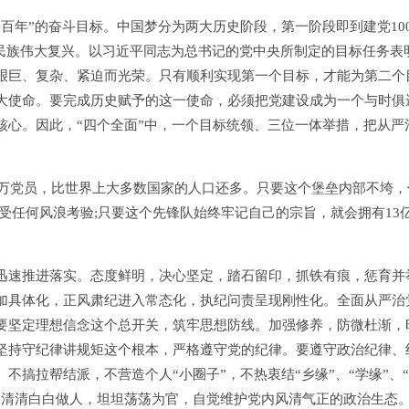
年”的奋斗目标。中国梦分为两大历史阶段，第一阶段即到建党10
华民族伟大复兴。以习近平同志为总书记的党中央所制定的目标任务表
艰巨、复杂、紧迫而光荣。只有顺利实现第一个目标，才能为第二个
大使命。要完成历史赋予的这一使命，必须把党建设成为一个与时俱
核心。因此，“四个全面”中，一个目标统领、三位一体举措，把从严
万党员，比世界上大多数国家的人口还多。只要这个堡垒内部不垮，
受任何风浪考验;只要这个先锋队始终牢记自己的宗旨，就会拥有13
速推进落实。态度鲜明，决心坚定，踏石留印，抓铁有痕，惩育并
加具体化，正风肃纪进入常态化，执纪问责呈现刚性化。全面从严治
要坚定理想信念这个总开关，筑牢思想防线。加强修养，防微杜渐，
坚持守纪律讲规矩这个根本，严格遵守党的纪律。要遵守政治纪律、
搞拉帮结派，不营造个人“小圈子”，不热衷结“乡缘”、“学缘”、
，清清白白做人，坦坦荡荡为官，自觉维护党内风清气正的政治生态