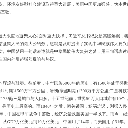
型、环境友好型社会建设取得重大进展，美丽中国更加强盛，为本世
实基础。
大限度地凝聚人心?面对重大抉择，习近平总书记总是高瞻远瞩，
结凝聚人民的最大公约数，这就是及时提出了实现中华民族伟大复兴
女。中国梦用一句话表述就是中华民族伟大复兴之梦，用三句话表述
在国内外引起强烈反响与热议。
与耻辱。往前看，中华民族5000年的历史，有1500年处于盛
时期)1500万平方公里，清朝(康熙时期)1300万平方公里;二是科技
175项;三是城市与人口多。十五世纪前，世界50万人口城市有10个
3%，是历史上最高的。而1840年之后，闭关锁国，积弱难返，列强入侵
同年，中国在甲午战争中落败，经济总量跌至美国一半以下。而今，经
从GDP万亿美元到10万亿美元，中国用了14年，而美国用了31年