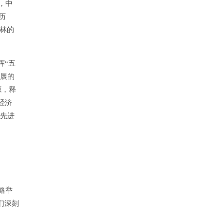
，中
历
之林的
挥“五
发展的
源，释
经济
以先进
略举
们深刻