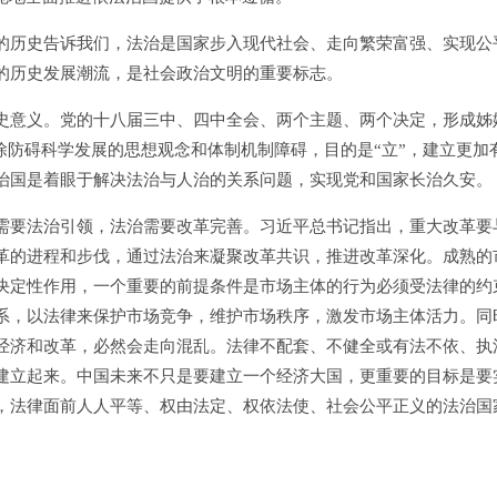
历史告诉我们，法治是国家步入现代社会、走向繁荣富强、实现公
的历史发展潮流，是社会政治文明的重要标志。
意义。党的十八届三中、四中全会、两个主题、两个决定，形成姊
破除防碍科学发展的思想观念和体制机制障碍，目的是“立”，建立更加
治国是着眼于解决法治与人治的关系问题，实现党和国家长治久安。
要法治引领，法治需要改革完善。习近平总书记指出，重大改革要
革的进程和步伐，通过法治来凝聚改革共识，推进改革深化。成熟的
决定性作用，一个重要的前提条件是市场主体的行为必须受法律的约
系，以法律来保护市场竞争，维护市场秩序，激发市场主体活力。同
经济和改革，必然会走向混乱。法律不配套、不健全或有法不依、执
建立起来。中国未来不只是要建立一个经济大国，更重要的目标是要
，法律面前人人平等、权由法定、权依法使、社会公平正义的法治国