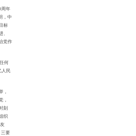
0周年
明，中
目标
进、
治党作
任何
亿人民
举，
党，
时刻
组织
“友
。三要