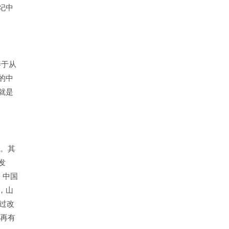
纪中
善于从
的中
就是
世。其
发
，中国
，山
过改
。再有