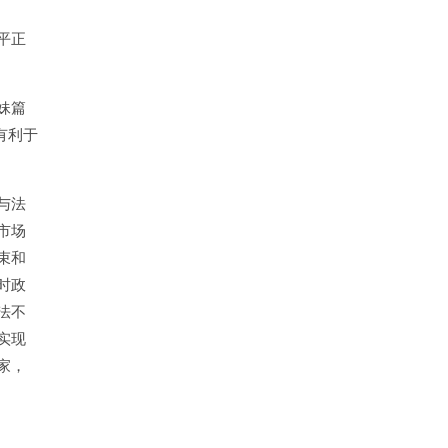
平正
妹篇
有利于
与法
市场
束和
时政
法不
实现
家，