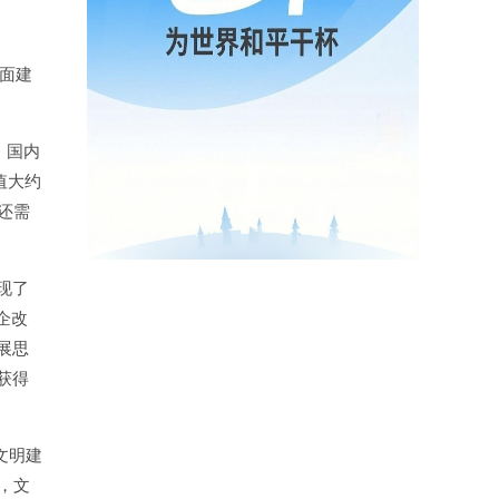
全面建
，国内
值大约
还需
现了
企改
展思
获得
文明建
，文