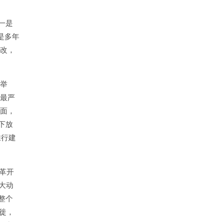
一是
是多年
立改，
革举
上最严
面面，
下放
推行建
革开
大动
整个
徙，