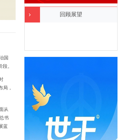
回顾展望
治国
阶段。
时
布局，
面从
总书
展蓝