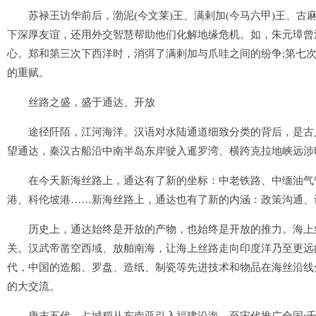
苏禄王访华前后，渤泥(今文莱)王、满剌加(今马六甲)王、古麻
下深厚友谊，还用外交智慧帮助他们化解地缘危机。如，朱元璋曾
心。郑和第三次下西洋时，消弭了满剌加与爪哇之间的纷争;第七次
的重赋。
丝路之盛，盛于通达、开放
途径阡陌，江河海洋。汉语对水陆通道细致分类的背后，是古人
望通达，秦汉古船沿中南半岛东岸驶入暹罗湾、横跨克拉地峡远涉
在今天新海丝路上，通达有了新的坐标：中老铁路、中缅油气管
港、科伦坡港……新海丝路上，通达也有了新的内涵：政策沟通、
历史上，通达始终是开放的产物，也始终是开放的推力。海上丝
关。汉武帝凿空西域、放舶南海，让海上丝路走向印度洋乃至更远
代，中国的造船、罗盘、造纸、制瓷等先进技术和物品在海丝沿线
的大交流。