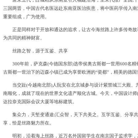
唐末五代，占城稻从东南亚引入福建沿海，至宋代推广全国;千
三国两晋，中国古代名医远赴东南亚医治疾患，将中医药学传入南洋
重要组成，广为使用。
正是同样对于开放和通达的追求，让古今海丝路上许多传奇故事
为共同的精神财富。
丝路之智，源于互鉴、共享
300年前，萨克森(今德国东部)选帝侯奥古斯都一世用600名精
古斯都一世治下的迈森小镇已成为享誉欧洲的“瓷都”，精美的德
当交趾(今越南北部)人阮安在北京城参与设计紫禁城三大殿、
南顺化，成就了现在的世界文化遗产顺化古城。今天，中国设计师
达拉奈克国际会议大厦等地标建筑。
集众力，天堑变通途;汇众智，天下共美之。互学互鉴、分享共
享，恰是丝路魅力所在。
明初，沿着海上丝路，近万名外国留学生在南京国子监求学，其