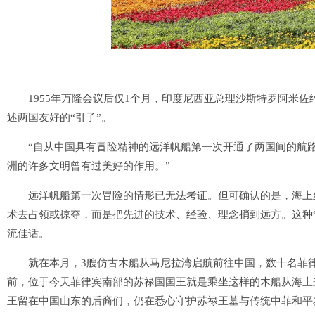
1955年万隆会议后仅1个月，印度尼西亚总理沙斯特罗阿米佐
述两国友好的“引子”。
“自从中国具有冒险精神的远洋帆船第一次开通了两国间的航路
洲的许多文明曾有过美好的作用。”
远洋帆船第一次冒险的情形已无法考证。但可确认的是，海上丝
术去占领或掠夺，而是把先进的技术、经验、理念捎到远方。这种
流佳话。
就在本月，3艘仿古木船从马尼拉湾启航前往中国，数十名菲律宾
前，位于今天菲律宾南部的苏禄国国王就是乘坐这样的木船从海上
王留在中国山东的后裔们，仍在悉心守护苏禄王墓与传统中菲和平