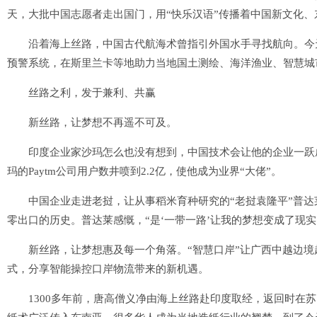
天，大批中国志愿者走出国门，用“快乐汉语”传播着中国新文化、
沿着海上丝路，中国古代航海术曾指引外国水手寻找航向。今天
预警系统，在斯里兰卡等地助力当地国土测绘、海洋渔业、智慧城
丝路之利，发于兼利、共赢
新丝路，让梦想不再遥不可及。
印度企业家沙玛怎么也没有想到，中国技术会让他的企业一跃成
玛的Paytm公司用户数井喷到2.2亿，使他成为业界“大佬”。
中国企业走进老挝，让从事稻米育种研究的“老挝袁隆平”普达
零出口的历史。普达莱感慨，“是‘一带一路’让我的梦想变成了现实
新丝路，让梦想惠及每一个角落。“智慧口岸”让广西中越边境越
式，分享智能操控口岸物流带来的新机遇。
1300多年前，唐高僧义净由海上丝路赴印度取经，返回时在苏