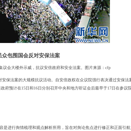
民众包围国会反对安保法案
集议会大楼外示威，抗议安倍政府和安全法案。图片来源：cfp
对安保法案的大规模抗议活动。自安倍政权在众议院强行表决通过安保法
府预计在15日和16日分别召开中央和地方听证会后最早于17日在参议
容是进行舆情梳理和观点解析所用，旨在对舆论焦点进行修正和正面引航