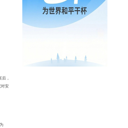
案后，
院对安
为