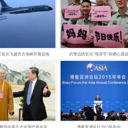
军首次飞越宫古海峡开展远海
武警边防官兵“母亲节”前晒心愿
教协会第九次全国代表会议
博鳌亚洲论坛2015年年会