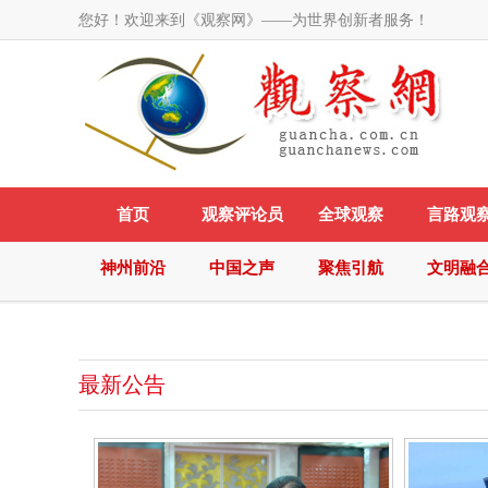
您好！欢迎来到《观察网》——为世界创新者服务！
首页
观察评论员
全球观察
言路观
神州前沿
中国之声
聚焦引航
文明融
最新公告